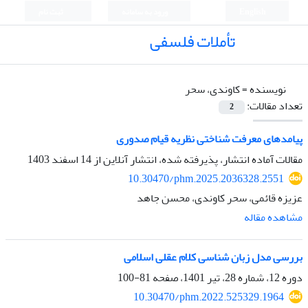
English
ورود به سامانه
ثبت نام
تأملات فلسفی
نویسنده =
کاوندی، سحر
تعداد مقالات:
2
پیامدهای معرفت شناختی نظریه قیام صدوری
مقالات آماده انتشار، پذیرفته شده، انتشار آنلاین از
14 اسفند 1403
10.30470/phm.2025.2036328.2551
عزیزه قائمی، سحر کاوندی، محسن جاهد
مشاهده مقاله
بررسی مدل زبان شناسی کلام عقلی اسلامی
دوره 12، شماره 28، تیر 1401، صفحه
81-100
10.30470/phm.2022.525329.1964