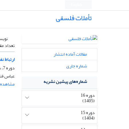
English
تأملات فلسفی
نویس
تعداد مق
مقالات آماده انتشار
ارتباط نف
شماره جاری
دوره 7، شماره 18، تیر 1396، صفحه
عباس فن
شماره‌های پیشین نشریه
مشاهده م
دوره 16
(1405)
دوره 15
(1404)