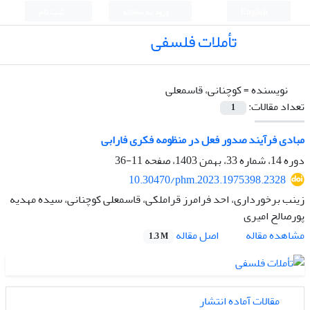
English
ورود به سامانه
ثبت نام
تأملات فلسفی
نویسنده =
کوچنانی، قاسمعلی
تعداد مقالات:
1
مبادی فرآیند صدور فعل در منظومه فکری فارابی
دوره 14، شماره 33، بهمن 1403، صفحه
11-36
10.30470/phm.2023.1975398.2328
زینب برخورداری، احد فرامرز قراملکی، قاسمعلی کوچنانی، سیده مهدیه
پورصالح امیری
اصل مقاله
مشاهده مقاله
1.3 M
مقالات آماده انتشار