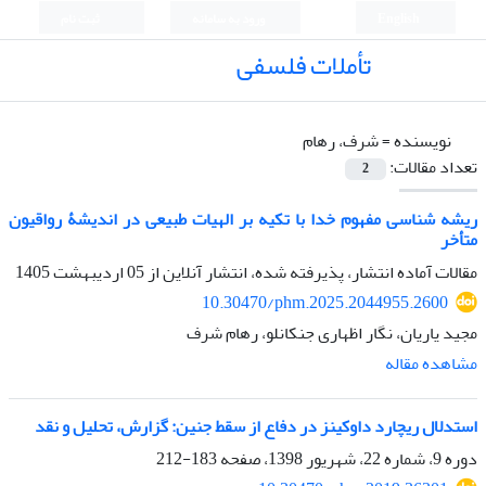
English
ورود به سامانه
ثبت نام
تأملات فلسفی
نویسنده =
شرف، رهام
تعداد مقالات:
2
ریشه شناسی مفهوم خدا با تکیه بر الهیات طبیعی در اندیشۀ رواقیون
متأخر
مقالات آماده انتشار، پذیرفته شده، انتشار آنلاین از
05 اردیبهشت 1405
10.30470/phm.2025.2044955.2600
مجید یاریان، نگار اظهاری جنکانلو، رهام شرف
مشاهده مقاله
استدلال ریچارد داوکینز در دفاع از سقط جنین: گزارش، تحلیل و نقد
دوره 9، شماره 22، شهریور 1398، صفحه
183-212