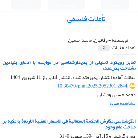
English
ورود به سامانه
ثبت نام
تأملات فلسفی
نویسنده =
وفائیان، محمد حسین
تعداد مقالات:
2
تمایز رویکرد تحلیلی از پدیدارشناسی در مواجهه با ادعای بنیادین
«شناخت بدن‌مند»
مقالات آماده انتشار، پذیرفته شده، انتشار آنلاین از
11 شهریور 1404
10.30470/phm.2025.2052301.2644
محمد حسین وفائیان
مشاهده مقاله
الگوشناسی نگارش الحکمة المتعالیة فی الاسفار العقلیة الاربعة با تکیه بر
مباحث عام وجود
دوره 5، شماره 15، آذر 1394، صفحه
9-31