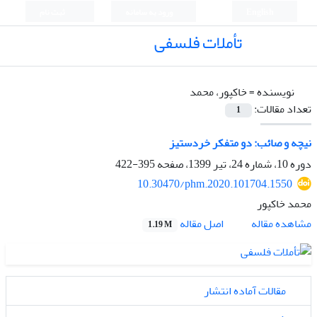
English
ورود به سامانه
ثبت نام
تأملات فلسفی
نویسنده =
خاکپور، محمد
تعداد مقالات:
1
نیچه و صائب: دو متفکر خردستیز
دوره 10، شماره 24، تیر 1399، صفحه
395-422
10.30470/phm.2020.101704.1550
محمد خاکپور
اصل مقاله
مشاهده مقاله
1.19 M
مقالات آماده انتشار