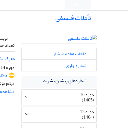
English
تأملات فلسفی
نویس
تعداد مق
مقالات آماده انتشار
معرفت شن
شماره جاری
دوره 14، شماره 33، بهمن 1403، صفحه
2396
شماره‌های پیشین نشریه
میثم مز
مشاهده م
دوره 16
(1405)
دوره 15
(1404)