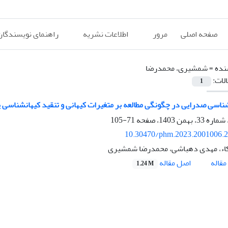
صفحه اصلی
مرور
اطلاعات نشریه
راهنمای نویسندگان
نده =
شمشیری، محمدرضا
الات:
1
اسی صدرایی در چگونگی مطالعه بر متغیرات کیهانی و تنقید کیهانشناسی 
71-105
10.30470/phm.2023.2001006.
کاء، مهدی دهباشی، محمدرضا شمشیری
اصل مقاله
قاله
1.24 M