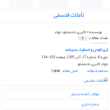
English
ورود به سامانه
ثبت نام
تأملات فلسفی
نویسنده =
اکبری تختمشلو، جواد
تعداد مقالات:
1
لَری لاودن و استقراء بدبینانه
دوره 6، شماره 17، آذر 1395، صفحه
103-134
جواد اکبری تختمشلو
اصل مقاله
مشاهده مقاله
7.26 M
مقالات آماده انتشار
شماره جاری