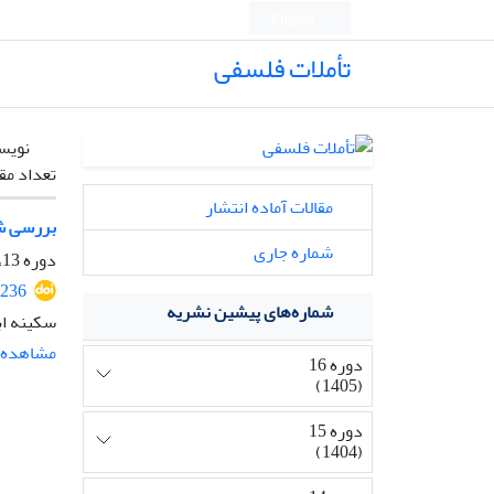
English
تأملات فلسفی
نویس
تعداد مق
مقالات آماده انتشار
بررسی شأ
شماره جاری
دوره 13، شماره 31، دی 1402، صفحه
2236
شماره‌های پیشین نشریه
سکینه اب
مشاهده م
دوره 16
(1405)
دوره 15
(1404)