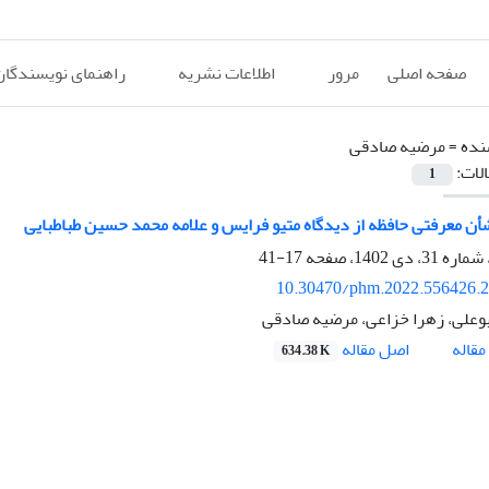
صفحه اصلی
مرور
اطلاعات نشریه
راهنمای نویسندگان
نده =
مرضیه صادقی
الات:
1
ن معرفتی حافظه از دیدگاه متیو فرایس و علامه محمد حسین طباطبایی
17-41
10.30470/phm.2022.556426.
وعلی، زهرا خزاعی، مرضیه صادقی
اصل مقاله
قاله
634.38 K