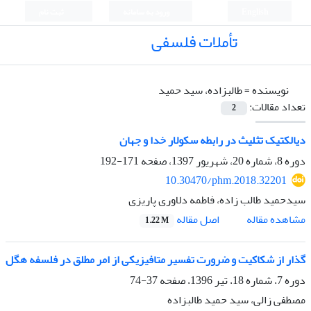
English
ورود به سامانه
ثبت نام
تأملات فلسفی
نویسنده =
طالبزاده، سید حمید
تعداد مقالات:
2
دیالکتیک تثلیث در رابطه سکولار خدا و جهان
دوره 8، شماره 20، شهریور 1397، صفحه
171-192
10.30470/phm.2018.32201
سیدحمید طالب زاده، فاطمه دلاوری پاریزی
اصل مقاله
مشاهده مقاله
1.22 M
گذار از شکاکیت و ضرورت تفسیر متافیزیکی از امر مطلق در فلسفه هگل
دوره 7، شماره 18، تیر 1396، صفحه
37-74
مصطفی زالی، سید حمید طالبزاده