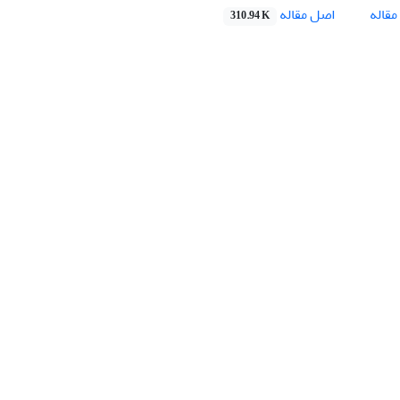
اصل مقاله
قاله
310.94 K