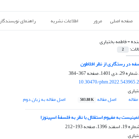
صفحه اصلی
مرور
اطلاعات نشریه
راهنمای نویسندگان
نده =
فاطمه بختیاری
الات:
2
ه در رستگاری از نظر افلاطون
367-384
10.30470/phm.2022.543965.
تیاری
اصل مقاله
قاله
اصل مقاله به زبان دوم
503.88 K
مینیست به مفهوم استقلال با نظر به فلسفۀ اسپینوزا
193-212
تیاری