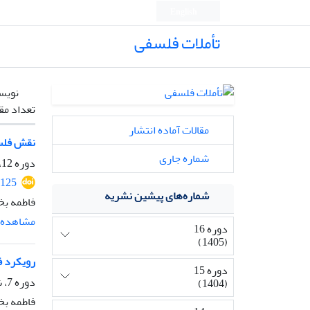
English
تأملات فلسفی
نویس
تعداد مق
مقالات آماده انتشار
نقش فلسف
شماره جاری
دوره 12، شماره 29، دی 1401، صفحه
2125
شماره‌های پیشین نشریه
فاطمه بخ
مشاهده م
دوره 16
(1405)
رویکرد ف
دوره 15
دوره 7، شماره 19، اسفند 1396، صفحه
(1404)
فاطمه بخ