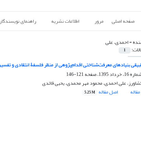
صفحه اصلی
مرور
اطلاعات نشریه
راهنمای نویسندگان
نده =
احمدی، علی
الات:
1
بیقی بنیادهای معرفت‌شناختی اقدام‌پژوهی از منظر فلسفۀ انتقادی و تفسی
121-146
ورز، علی احمدی، محمود مهر محمدی، یحیی قائدی
اصل مقاله
قاله
5.25 M