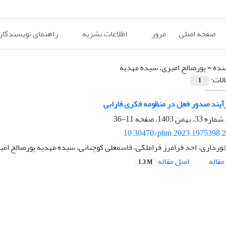
صفحه اصلی
مرور
اطلاعات نشریه
راهنمای نویسندگان
نده =
پورصالح امیری، سیده مهدیه
الات:
1
آیند صدور فعل در منظومه فکری فارابی
11-36
10.30470/phm.2023.1975398.
ورداری، احد فرامرز قراملکی، قاسمعلی کوچنانی، سیده مهدیه پورصالح امی
اصل مقاله
قاله
1.3 M