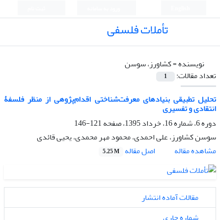
English
ورود به سامانه
ثبت نام
تأملات فلسفی
نویسنده =
کشاورز، سوسن
تعداد مقالات:
1
تحلیل تطبیقی بنیادهای معرفت‌شناختی اقدام‌پژوهی از منظر فلسفۀ
انتقادی و تفسیری
دوره 6، شماره 16، خرداد 1395، صفحه
121-146
سوسن کشاورز، علی احمدی، محمود مهر محمدی، یحیی قائدی
اصل مقاله
مشاهده مقاله
5.25 M
مقالات آماده انتشار
شماره جاری