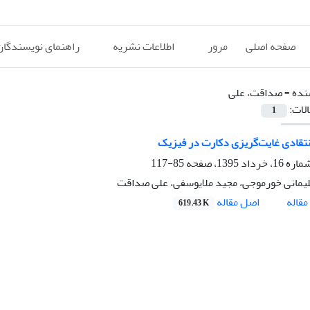
صفحه اصلی
مرور
اطلاعات نشریه
راهنمای نویسندگان
نده =
صداقت، علی
الات:
1
تقادی غایت‌گریزی دکارت در فیزیک
85-117
مانی خورموجی، مجید ملایوسفی، علی صداقت
اصل مقاله
قاله
619.43 K