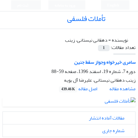
English
ورود به سامانه
ثبت نام
تأملات فلسفی
نویسنده =
دهقانی نیستانی، زینب
تعداد مقالات:
1
سامری خیرخواه و‌جواز سقط جنین
دوره 7، شماره 19، اسفند 1396، صفحه
59-88
زینب دهقانی نیستانی، علیرضا آل بویه
اصل مقاله
مشاهده مقاله
439.46 K
مقالات آماده انتشار
شماره جاری