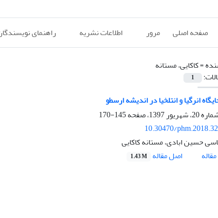
صفحه اصلی
مرور
اطلاعات نشریه
راهنمای نویسندگان
نده =
کاکایی، مستانه
الات:
1
گاه انرگیا و انتلخیا در اندیشه ارسطو
145-170
10.30470/phm.2018.3
ی حسین ابادی، مستانه کاکایی
اصل مقاله
قاله
1.43 M