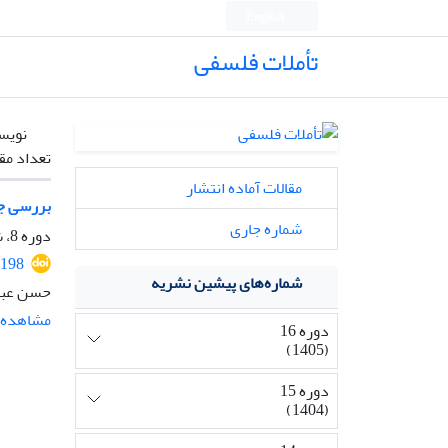
English
تأملات فلسفی
نویس
تعداد مق
مقالات آماده انتشار
بررسی جای
شماره جاری
دوره 8، شماره 20، شهریور 1397، صفحه
2198
شماره‌های پیشین نشریه
حسن عباس
مشاهده م
دوره 16
(1405)
دوره 15
(1404)