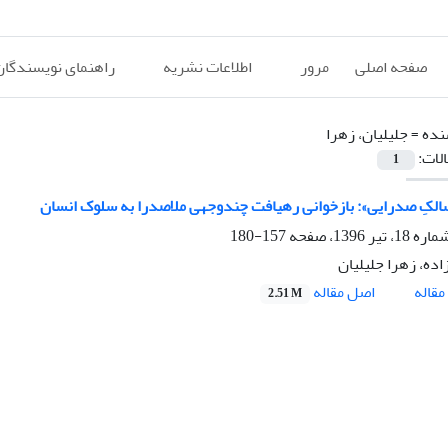
صفحه اصلی
مرور
اطلاعات نشریه
راهنمای نویسندگان
نده =
جلیلیان، زهرا
الات:
1
الکِ صدرایی»: بازخوانی رهیافت‌ چندوجهی ملاصدرا به سلوک انسان
157-180
اده، زهرا جلیلیان
اصل مقاله
قاله
2.51 M