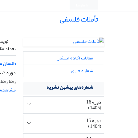
English
تأملات فلسفی
نویس
تعداد مق
مقالات آماده انتشار
«انسان س
شماره جاری
دوره 7، شماره 18، تیر 1396، صفحه
رضا رضاز
شماره‌های پیشین نشریه
مشاهده م
دوره 16
(1405)
دوره 15
(1404)