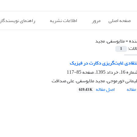
صفحه اصلی
مرور
اطلاعات نشریه
راهنمای نویسندگان
نده =
ملایوسفی، مجید
الات:
1
تقادی غایت‌گریزی دکارت در فیزیک
85-117
مانی خورموجی، مجید ملایوسفی، علی صداقت
اصل مقاله
قاله
619.43 K