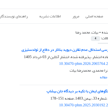
صفحه اصلی
مرور
اطلاعات نشریه
راهنمای نویسندگان
نده =
بیات، محمد رضا
الات:
4
رسی استدلال عدم تقارن دیوید بناتار در دفاع از تولدستیزی
اده انتشار، پذیرفته شده، انتشار آنلاین از
03 خرداد 1405
10.30470/phm.2026.2065764.
ا محمدی، محمدرضا بیات
قاله
لگوهای ایمان با تکیه بر دیدگاه جان بیشاپ
151-178
10.30470/phm.2025.2030192.