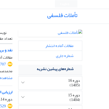
English
تأملات فلسفی
نویس
تعداد مق
مقالات آماده انتشار
نقد و بر
شماره جاری
مقالات آم
2707
شماره‌های پیشین نشریه
محمدصدر
مشاهده م
دوره 16
(1405)
ارزیابی ا
دوره 15
دوره 14، شماره 33، بهمن 1403، صفحه
(1404)
2529