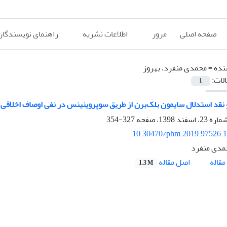
صفحه اصلی
مرور
اطلاعات نشریه
راهنمای نویسندگان
نده =
محمدی منفرد، بهروز
الات:
1
نقد استدلال سایمون بلک‌برن از طریق سوپروینینس در نفی اوصاف اخلاقی
327-354
10.30470/phm.2019.97526.
مدی منفرد
اصل مقاله
قاله
1.3 M