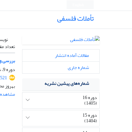
English
تأملات فلسفی
نویس
تعداد مق
مقالات آماده انتشار
بررسی و 
شماره جاری
دوره 9، شماره 23، اسفند 1398، صفحه
1521
شماره‌های پیشین نشریه
بهروز مح
مشاهده م
دوره 16
(1405)
دوره 15
(1404)