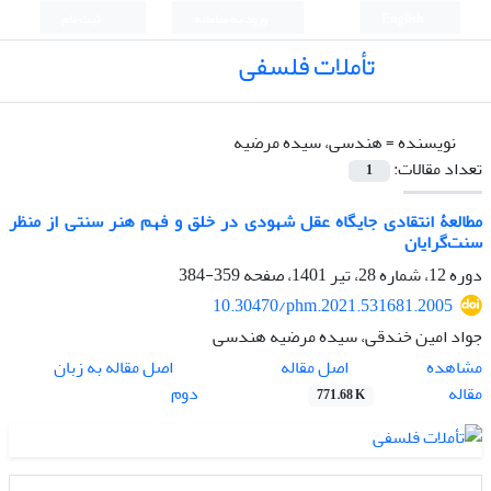
English
ورود به سامانه
ثبت نام
تأملات فلسفی
نویسنده =
هندسی، سیده مرضیه
تعداد مقالات:
1
مطالعۀ انتقادی جایگاه عقل شهودی در خلق و فهم هنر سنتی از منظر
سنت‌گرایان
دوره 12، شماره 28، تیر 1401، صفحه
359-384
10.30470/phm.2021.531681.2005
جواد امین خندقی، سیده مرضیه هندسی
اصل مقاله
مشاهده
اصل مقاله به زبان
مقاله
دوم
771.68 K