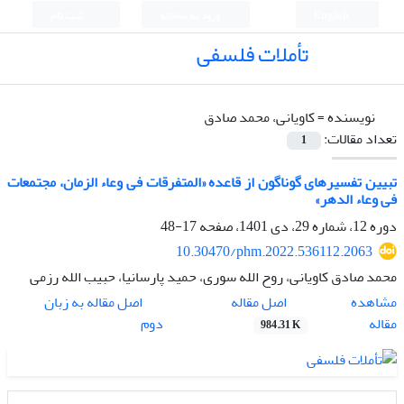
English
ورود به سامانه
ثبت نام
تأملات فلسفی
نویسنده =
کاویانی، محمد صادق
تعداد مقالات:
1
تبیین تفسیرهای گوناگون از قاعده «المتفرقات فی وعاء الزمان، مجتمعات
فی وعاء الدهر»
دوره 12، شماره 29، دی 1401، صفحه
17-48
10.30470/phm.2022.536112.2063
محمد صادق کاویانی، روح الله سوری، حمید پارسانیا، حبیب الله رزمی
اصل مقاله
مشاهده
اصل مقاله به زبان
مقاله
دوم
984.31 K