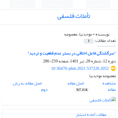
English
ورود به سامانه
ثبت نام
تأملات فلسفی
نویسنده =
موحدنیا، معصومه
تعداد مقالات:
1
"سرگشتگی فاعل اخلاقی در بستر عدم قطعیت و تردید"
دوره 12، شماره 28، تیر 1401، صفحه
259-286
10.30470/phm.2021.537226.2052
معصومه موحدنیا
اصل مقاله
مشاهده
اصل مقاله به زبان
مقاله
دوم
927.11 K
مقالات آماده انتشار