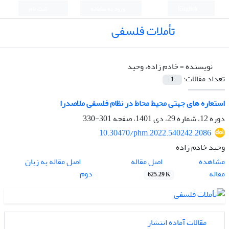
English
ورود به سامانه
ثبت نام
تأملات فلسفی
نویسنده =
خادم زاده، وحید
تعداد مقالات:
1
استعاره های جهتی محیط محاط در نظام فلسفی ملاصدرا
دوره 12، شماره 29، دی 1401، صفحه
301-330
10.30470/phm.2022.540242.2086
وحید خادم زاده
اصل مقاله
مشاهده
اصل مقاله به زبان
مقاله
دوم
625.29 K
مقالات آماده انتشار