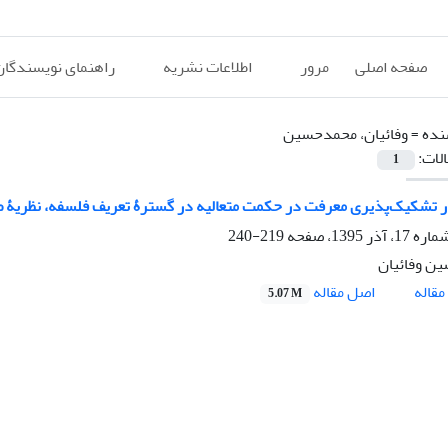
صفحه اصلی
مرور
اطلاعات نشریه
راهنمای نویسندگان
نده =
وفائیان، محمدحسین
الات:
1
ار تشکیک‌پذیری معرفت در حکمت متعالیه در گسترۀ تعریف فلسفه، نظریۀ 
219-240
ن وفائیان
اصل مقاله
قاله
5.07 M