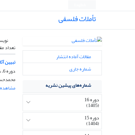
English
تأملات فلسفی
نویس
تعداد مق
مقالات آماده انتشار
تبیین آث
شماره جاری
دوره 6، شماره 17، آذر 1395، صفحه
محمدحسی
شماره‌های پیشین نشریه
مشاهده م
دوره 16
(1405)
دوره 15
(1404)