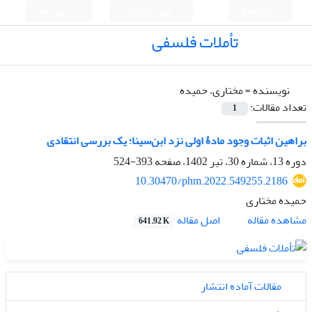
English
ورود به سامانه
ثبت نام
تأملات فلسفی
نویسنده =
مختاری، حمیده
تعداد مقالات:
1
براهین اثبات وجود مادۀ اولی نزد ابن‌سینا؛ یک بررسی انتقادی
دوره 13، شماره 30، تیر 1402، صفحه
393-524
10.30470/phm.2022.549255.2186
حمیده مختاری
اصل مقاله
مشاهده مقاله
641.92 K
مقالات آماده انتشار