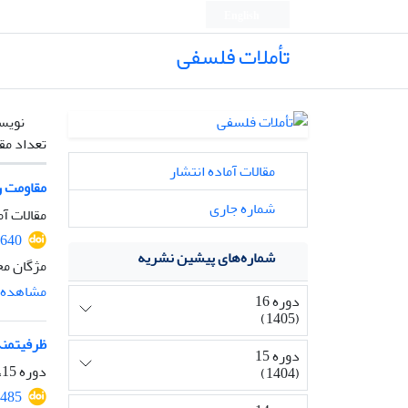
English
تأملات فلسفی
نویس
تعداد مق
مقالات آماده انتشار
مقاومت ر
شماره جاری
مقالات آم
2640
شماره‌های پیشین نشریه
مژگان مح
مشاهده م
دوره 16
(1405)
ظرفیتمند
دوره 15
دوره 15، شماره 36، بهمن 1404، صفحه
(1404)
2485