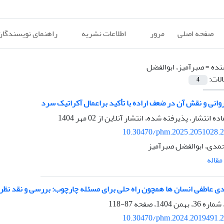
صفحه اصلی
مرور
اطلاعات نشریه
راهنمای نویسندگان
نده =
صبرآمیز، ابوالفضل
الات:
4
وانی و نقش آن در ضعف اراده با تأکید براعمال آکراتیک سرد
اده انتشار، پذیرفته شده، انتشار آنلاین از
02 مهر 1404
10.30470/phm.2025.2051028.
مدی، ابوالفضل صبرآمیز
قاله
ی عاطفی انسان ها همچون راه حلی برای مسئله چارچوب: بررسی و نقد نظر
87-118
10.30470/phm.2024.2019491.