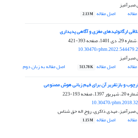
 صبرآمیز
اصل مقاله
قاله
2.13 M
خلاقی ارگانوئیدهای مغزی و آگاهی پدیداری
393-421
10.30470/phm.2022.544479.
 صبرآمیز
اصل مقاله
قاله
اصل مقاله به زبان دوم
513.78 K
رچوب و بازتقریر آن برای فهم زبانی هوش مصنوعی
193-223
10.30470/phm.2018.3
 صبرآمیز، مهدی ذاکری، روح اله حق شناس
اصل مقاله
قاله
1.15 M