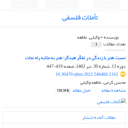
English
ورود به سامانه
ثبت نام
تأملات فلسفی
نویسنده =
وکیلی، عاطفه
تعداد مقالات:
1
نسبت هنر با زندگی در تفکّر هیدگر: هنر به مثابه راه نجات
دوره 13، شماره 30، تیر 1402، صفحه
419-447
10.30470/phm.2022.546460.2162
محسن کرمی، عاطفه وکیلی
اصل مقاله
مشاهده مقاله
720.59 K
مقالات آماده انتشار