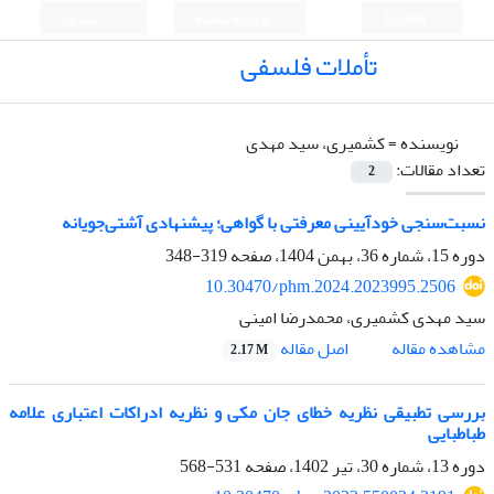
English
ورود به سامانه
ثبت نام
تأملات فلسفی
نویسنده =
کشمیری، سید مهدی
تعداد مقالات:
2
نسبت‌سنجی خودآیینی معرفتی با گواهی؛ پیشنهادی آشتی‌جویانه
دوره 15، شماره 36، بهمن 1404، صفحه
319-348
10.30470/phm.2024.2023995.2506
سید مهدی کشمیری، محمدرضا امینی
اصل مقاله
مشاهده مقاله
2.17 M
بررسی تطبیقی نظریه خطای جان مکی و نظریه ادراکات اعتباری علامه
طباطبایی
دوره 13، شماره 30، تیر 1402، صفحه
531-568