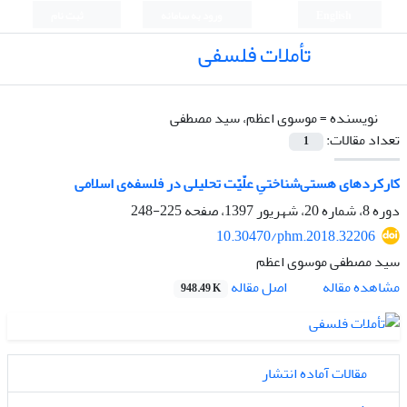
English
ورود به سامانه
ثبت نام
تأملات فلسفی
نویسنده =
موسوی اعظم، سید مصطفی
تعداد مقالات:
1
کارکردهای هستی‌شناختیِ علّیّت تحلیلی در فلسفه‌ی اسلامی
دوره 8، شماره 20، شهریور 1397، صفحه
225-248
10.30470/phm.2018.32206
سید مصطفی موسوی اعظم
اصل مقاله
مشاهده مقاله
948.49 K
مقالات آماده انتشار