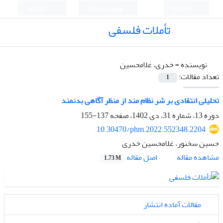
English
ورود به سامانه
ثبت نام
تأملات فلسفی
نویسنده =
خدری، غلامحسین
تعداد مقالات:
1
تحلیلی انتقادی بر شر نظام مند از منظر آگاهی بدنمند
دوره 13، شماره 31، دی 1402، صفحه
137-155
10.30470/phm.2022.552348.2204
حسین سخنور، غلامحسین خدری
اصل مقاله
مشاهده مقاله
1.73 M
مقالات آماده انتشار