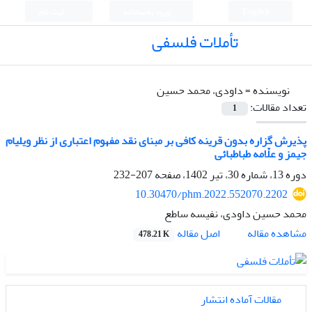
English
ورود به سامانه
ثبت نام
تأملات فلسفی
نویسنده =
داودی، محمد حسین
تعداد مقالات:
1
پذیرش گزاره بدون قرینه کافی بر مبنای نقد مفهوم اعتباری از نظر ویلیام
جیمز و علّامه طباطبائی
دوره 13، شماره 30، تیر 1402، صفحه
207-232
10.30470/phm.2022.552070.2202
محمد حسین داودی، نفیسه ساطع
اصل مقاله
مشاهده مقاله
478.21 K
مقالات آماده انتشار