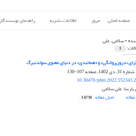
صفحه اصلی
مرور
اطلاعات نشریه
راهنمای نویسندگان
نده =
سلامی، علی
الات:
1
گرای «درون‌‌روانگی» و «همانندی» در دنیای معنوی سوئدنبرگ
107-130
10.30470/phm.2022.552343.
 پارسا، علی سلامی
اصل مقاله
قاله
1.67 M