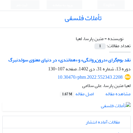
English
ورود به سامانه
ثبت نام
تأملات فلسفی
نویسنده =
متین پارسا، لعیا
تعداد مقالات:
1
نقد بوم‌گرای «درون‌‌روانگی» و «همانندی» در دنیای معنوی سوئدنبرگ
دوره 13، شماره 31، دی 1402، صفحه
107-130
10.30470/phm.2022.552343.2208
لعیا متین پارسا، علی سلامی
اصل مقاله
مشاهده مقاله
1.67 M
مقالات آماده انتشار