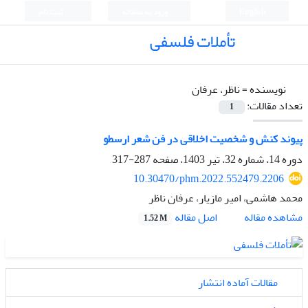
English
ورود به سامانه
ثبت نام
تأملات فلسفی
نویسنده =
ناظر، عرفان
تعداد مقالات:
1
پیوند کنش و شخصیت اخلاقی در فن شعر ارسطو
دوره 14، شماره 32، تیر 1403، صفحه
287-317
10.30470/phm.2022.552479.2206
محمد هاشمی، امیر مازیار، عرفان ناظر
اصل مقاله
مشاهده مقاله
1.52 M
مقالات آماده انتشار