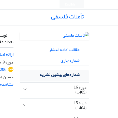
English
تأملات فلسفی
نویس
تعداد مق
مقالات آماده انتشار
ارائه تحل
شماره جاری
دوره 9، شماره 22، شهریور 1398، صفحه
6296
شماره‌های پیشین نشریه
حسین اس
مشاهده م
دوره 16
(1405)
دوره 15
(1404)