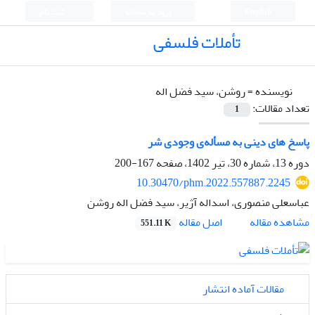
English
ورود به سامانه
ثبت نام
تأملات فلسفی
نویسنده =
روشن، سید فضل اله
تعداد مقالات:
1
پاسخ های دینی به مسأله‌ی وجودی شر
دوره 13، شماره 30، تیر 1402، صفحه
167-200
10.30470/phm.2022.557887.2245
عباسعلی منصوری، اسداله آژیر، سید فضل اله روشن
اصل مقاله
مشاهده مقاله
551.11 K
مقالات آماده انتشار