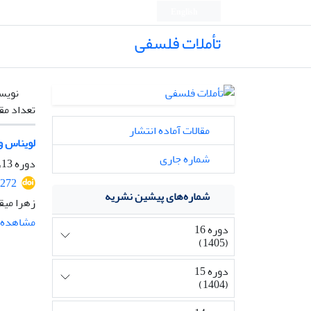
English
تأملات فلسفی
نویس
تعداد مق
مقالات آماده انتشار
لویناس و
شماره جاری
دوره 13، شماره 31، دی 1402، صفحه
2272
شماره‌های پیشین نشریه
زهرا میق
مشاهده م
دوره 16
(1405)
دوره 15
(1404)