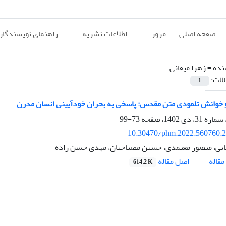
صفحه اصلی
مرور
اطلاعات نشریه
راهنمای نویسندگان
نده =
زهرا میقانی
الات:
1
 خوانش تلمودی متن مقدس: پاسخی به بحران خودآیینی انسان مدرن
73-99
10.30470/phm.2022.560760.
انی، منصور معتمدی، حسین مصباحیان، مهدی حسن زاده
اصل مقاله
قاله
614.2 K