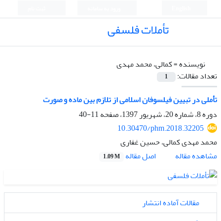
English
ورود به سامانه
ثبت نام
تأملات فلسفی
نویسنده =
کمالی، محمد مهدی
تعداد مقالات:
1
تأملی در تبیین فیلسوفان اسلامی از تلازم بین ماده و صورت
دوره 8، شماره 20، شهریور 1397، صفحه
11-40
10.30470/phm.2018.32205
محمد مهدی کمالی، حسین غفاری
اصل مقاله
مشاهده مقاله
1.09 M
مقالات آماده انتشار