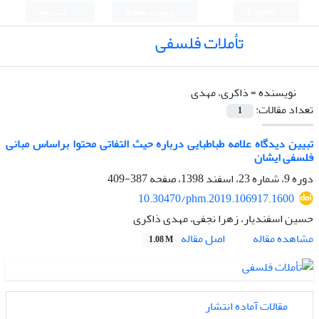
English
ورود به سامانه
ثبت نام
تأملات فلسفی
نویسنده =
ذاکری، مهدی
تعداد مقالات:
1
تبیین دیدگاه علامه طباطبایی درباره حیث التفاتی محتوا براساس مبانی
فلسفی ایشان
دوره 9، شماره 23، اسفند 1398، صفحه
387-409
10.30470/phm.2019.106917.1600
حسین اسفندیار، زهرا نجفی، مهدی ذاکری
اصل مقاله
مشاهده مقاله
1.08 M
مقالات آماده انتشار