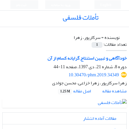
English
ورود به سامانه
ثبت نام
تأملات فلسفی
نویسنده =
سرکارپور، زهرا
تعداد مقالات:
1
خودآگاهی و تبیین استنتاج گرایانه کسام از آن
دوره 8، شماره 21، دی 1397، صفحه
11-44
10.30470/phm.2019.34349
زهرا سرکارپور، زهرا خزاعی، محسن جوادی
اصل مقاله
مشاهده مقاله
1.25 M
مقالات آماده انتشار