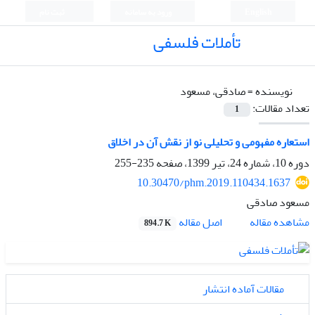
English
ورود به سامانه
ثبت نام
تأملات فلسفی
نویسنده =
صادقی، مسعود
تعداد مقالات:
1
استعاره مفهومی و تحلیلی نو از نقش آن در اخلاق
دوره 10، شماره 24، تیر 1399، صفحه
235-255
10.30470/phm.2019.110434.1637
مسعود صادقی
اصل مقاله
مشاهده مقاله
894.7 K
مقالات آماده انتشار