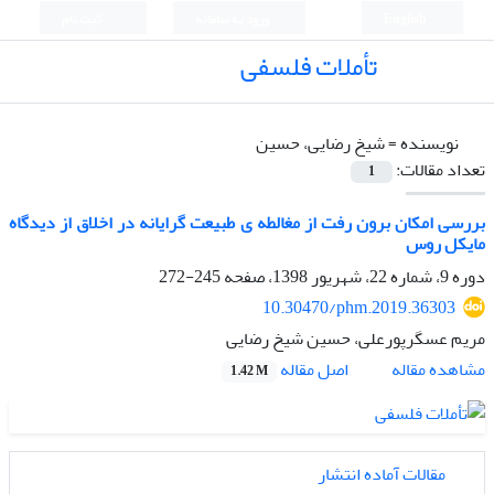
English
ورود به سامانه
ثبت نام
تأملات فلسفی
نویسنده =
شیخ رضایی، حسین
تعداد مقالات:
1
بررسی امکان برون رفت از مغالطه ی طبیعت گرایانه در اخلاق از دیدگاه
مایکل روس
دوره 9، شماره 22، شهریور 1398، صفحه
245-272
10.30470/phm.2019.36303
مریم عسگرپورعلی، حسین شیخ رضایی
اصل مقاله
مشاهده مقاله
1.42 M
مقالات آماده انتشار