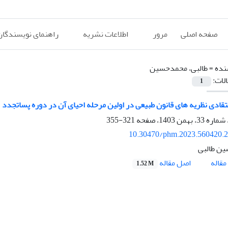
صفحه اصلی
مرور
اطلاعات نشریه
راهنمای نویسندگان
نده =
طالبی، محمدحسین
الات:
1
نتقادی نظریه های قانون طبیعی در اولین مرحله احیای آن در دوره پساتجدد
321-355
10.30470/phm.2023.560420.
ن طالبی
اصل مقاله
قاله
1.52 M