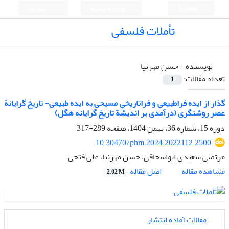
English
ورود به سامانه
ثبت نام
تأملات فلسفی
نویسنده =
حسن مهرنیا
تعداد مقالات:
1
گذار از ایده فراطبیعی و فراتاریخیِ مسیحی به ایده طبیعی- تاریخ گرایانة
عصر روشنگری (درآمدی بر اندیشة تاریخ گرایانه هگل)
دوره 15، شماره 36، بهمن 1404، صفحه
289-317
10.30470/phm.2024.2022112.2500
مرتضی سعیدی ابواسحاقی، حسن مهرنیا، علی فتحی
اصل مقاله
مشاهده مقاله
2.02 M
مقالات آماده انتشار