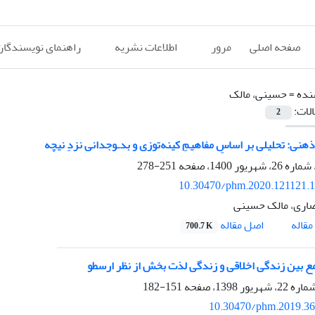
صفحه اصلی
مرور
اطلاعات نشریه
راهنمای نویسندگان
نده =
حسینی، مالک
الات:
2
نی: تحلیلی بر اساسِ مفاهیمِ کینه‌توزی و بد‌ـ‌وجدانی نزدِ نیچه
251-278
10.30470/phm.2020.121121.
صاری، مالک حسینی
اصل مقاله
قاله
700.7 K
ع بین زندگی اخلاقی و زندگی لذت بخش از نظر ارسطو
151-182
10.30470/phm.2019.3