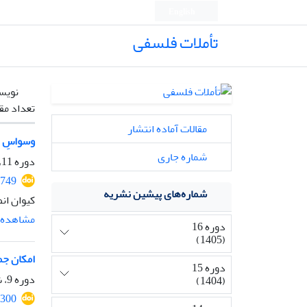
English
تأملات فلسفی
نویس
تعداد مق
مقالات آماده انتشار
وسواسِ ذه
شماره جاری
دوره 11، شماره 26، شهریور 1400، صفحه
1749
شماره‌های پیشین نشریه
کیوان ان
مشاهده م
دوره 16
(1405)
امکان جم
دوره 15
دوره 9، شماره 22، شهریور 1398، صفحه
(1404)
6300