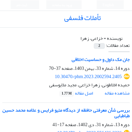
English
ورود به سامانه
ثبت نام
تأملات فلسفی
نویسنده =
خزاعی، زهرا
تعداد مقالات:
2
جان مک داول و حساسیت اخلاقی
دوره 14، شماره 33، بهمن 1403، صفحه
37-70
10.30470/phm.2023.2002594.2405
حمیده افلاطونی، زهرا خزاعی، مجید ملایوسفی
اصل مقاله
مشاهده مقاله
1.77 M
بررسی شأن معرفتی حافظه از دیدگاه متیو فرایس و علامه محمد حسین
طباطبایی
دوره 13، شماره 31، دی 1402، صفحه
17-41