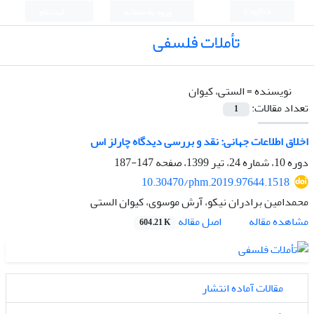
English
ورود به سامانه
ثبت نام
تأملات فلسفی
نویسنده =
الستی، کیوان
تعداد مقالات:
1
اخلاق اطلاعات جهانی: نقد و بررسی دیدگاه چارلز اس
دوره 10، شماره 24، تیر 1399، صفحه
147-187
10.30470/phm.2019.97644.1518
محمدامین برادران نیکو، آرش موسوی، کیوان الستی
اصل مقاله
مشاهده مقاله
604.21 K
مقالات آماده انتشار