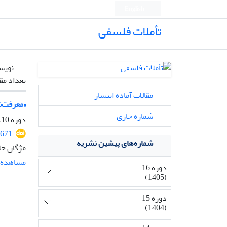
English
تأملات فلسفی
نویس
تعداد مق
مقالات آماده انتشار
«معرفت‌ش
شماره جاری
دوره 10، شماره 24، تیر 1399، صفحه
1671
شماره‌های پیشین نشریه
مژگان خل
مشاهده م
دوره 16
(1405)
دوره 15
(1404)