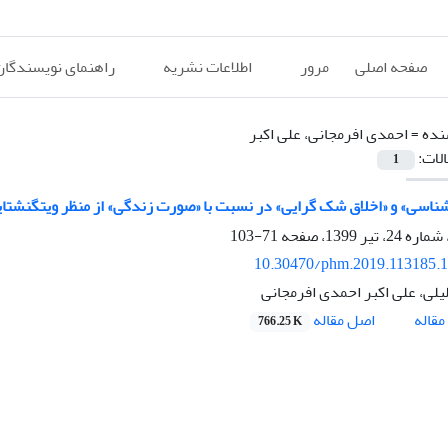
صفحه اصلی
مرور
اطلاعات نشریه
راهنمای نویسندگان
نده =
احمدی افرمجانی، علی اکبر
الات:
1
ناسی» و «اخلاق شک گرایی» در نسبت با «صورت زندگی» از منظر ویتگنشتاین
71-103
10.30470/phm.2019.113185.
یلی، علی اکبر احمدی افرمجانی
اصل مقاله
قاله
766.25 K